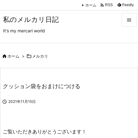

ホーム
Feedly
RSS
私のメルカリ日記

It's my mercari world

メニュ

サイド

ホーム
>

メルカリ

前へ

クッション袋をおまけにつける
次へ


2021年11月15日
検索
ご覧いただきありがとうございます！