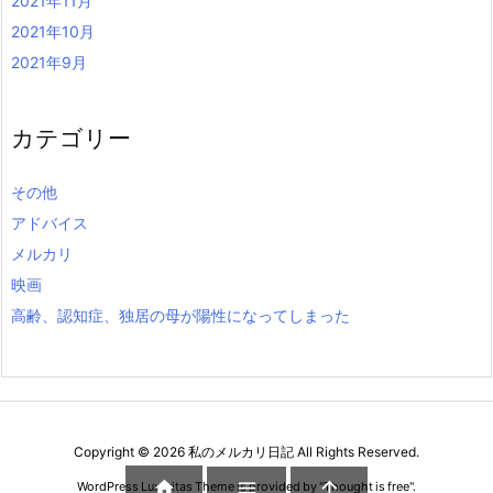
2021年11月
2021年10月
2021年9月
カテゴリー
その他
アドバイス
メルカリ
映画
高齢、認知症、独居の母が陽性になってしまった
Copyright ©
2026
私のメルカリ日記
All Rights Reserved.



WordPress Luxeritas Theme is provided by "
Thought is free
".