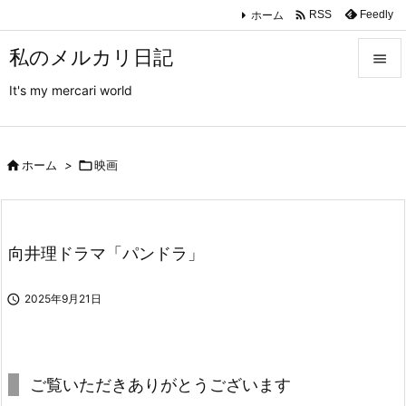

ホーム
Feedly
RSS
私のメルカリ日記

It's my mercari world

メニュ

サイド

ホーム
>

映画

前へ

向井理ドラマ「パンドラ」
次へ


2025年9月21日
検索
ご覧いただきありがとうございます