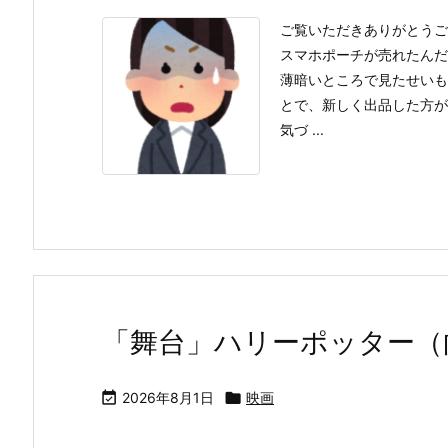
ご覧いただきありがとうご
スマホポーチが売れたんだ
薄暗いところで見たせいも
とで、新しく出品した方が
気づ ...
「舞台」ハリーポッター（

2026年8月1日

映画