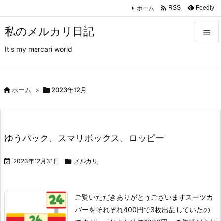

ホーム
Feedly
RSS
私のメルカリ日記

It's my mercari world

メニュ

サイド

ホーム
>

2023年12月

前へ

ゆうパック、スマリボックス、ロッピー
次へ


2023年12月31日

メルカリ
検索
ご覧いただきありがとうございます
スーツカ
バーをそれぞれ400円で3枚出品していたの