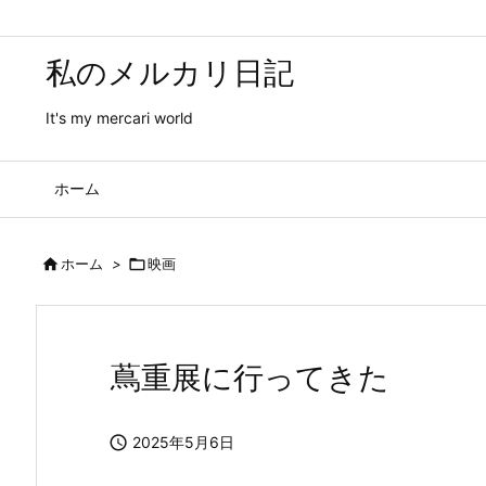
私のメルカリ日記
It's my mercari world
ホーム

ホーム
>

映画
蔦重展に行ってきた

2025年5月6日