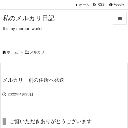

ホーム
Feedly
RSS
私のメルカリ日記

It's my mercari world

メニュ

サイド

ホーム
>

メルカリ

前へ

メルカリ 別の住所へ発送
次へ


2022年4月30日
検索
ご覧いただきありがとうございます