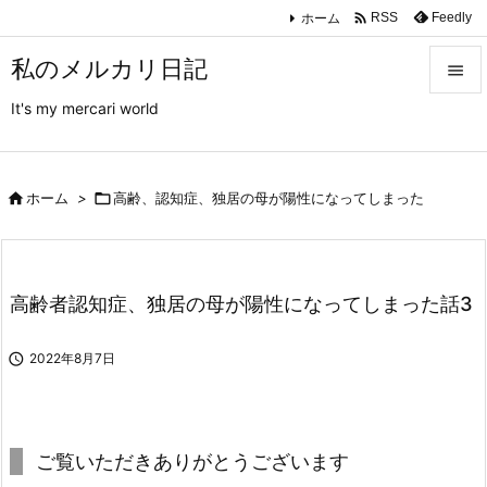

ホーム
Feedly
RSS
私のメルカリ日記

It's my mercari world

メニュ

サイド

ホーム
>

高齢、認知症、独居の母が陽性になってしまった

前へ

高齢者認知症、独居の母が陽性になってしまった話3
次へ


2022年8月7日
検索
ご覧いただきありがとうございます