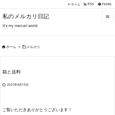

ホーム
Feedly
RSS
私のメルカリ日記

It's my mercari world

メニュ

サイド

ホーム
>

メルカリ

前へ

箱と送料
次へ


2021年9月13日
検索
ご覧いただきありがとうございます！