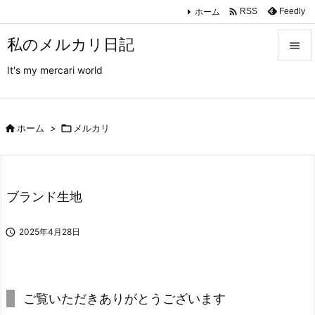

ホーム
Feedly
RSS
私のメルカリ日記

It's my mercari world

メニュ

サイド

ホーム
>

メルカリ

前へ

ブランド生地
次へ


2025年4月28日
検索
ご覧いただきありがとうございます