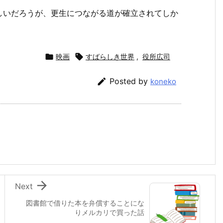
しいだろうが、更生につながる道が確立されてしか

映画

すばらしき世界
,
役所広司

Posted by
koneko

Next
図書館で借りた本を弁償することにな
りメルカリで買った話