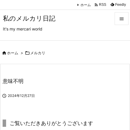

ホーム
Feedly
RSS
私のメルカリ日記

It's my mercari world

メニュ

サイド

ホーム
>

メルカリ

前へ

意味不明
次へ


2024年12月27日
検索
ご覧いただきありがとうございます