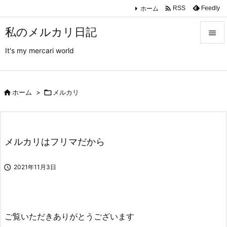

ホーム
Feedly
RSS
私のメルカリ日記

It's my mercari world

メニュ

サイド

ホーム
>

メルカリ

前へ

メルカリはフリマだから
次へ


2021年11月3日
検索
ご覧いただきありがとうございます