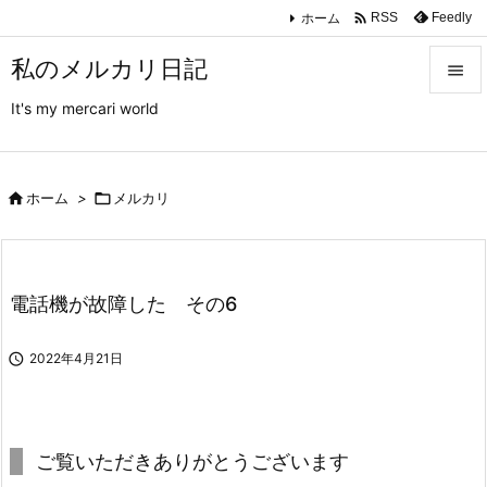

ホーム
Feedly
RSS
私のメルカリ日記

It's my mercari world

メニュ

サイド

ホーム
>

メルカリ

前へ

電話機が故障した その6
次へ


2022年4月21日
検索
ご覧いただきありがとうございます