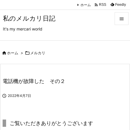

ホーム
Feedly
RSS
私のメルカリ日記

It's my mercari world

メニュ

サイド

ホーム
>

メルカリ

前へ

電話機が故障した その２
次へ


2022年4月7日
検索
ご覧いただきありがとうございます