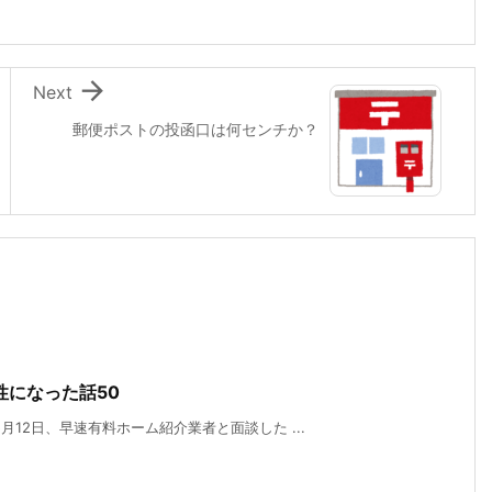

Next
郵便ポストの投函口は何センチか？
性になった話50
12日、早速有料ホーム紹介業者と面談した ...