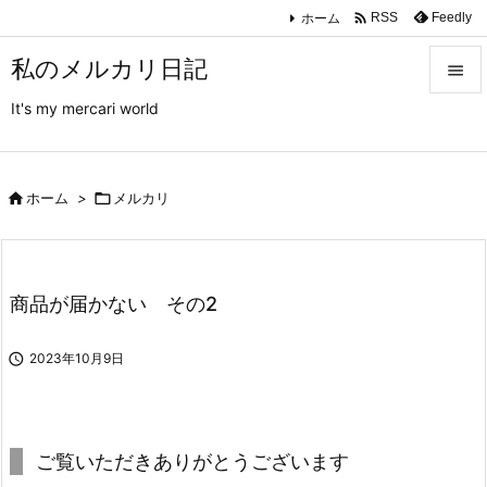

ホーム
Feedly
RSS
私のメルカリ日記

It's my mercari world

メニュ

サイド

ホーム
>

メルカリ

前へ

商品が届かない その2
次へ


2023年10月9日
検索
ご覧いただきありがとうございます