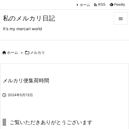

ホーム
Feedly
RSS
私のメルカリ日記

It's my mercari world

メニュ

サイド

ホーム
>

メルカリ

前へ

メルカリ便集荷時間
次へ


2024年5月13日
検索
ご覧いただきありがとうございます