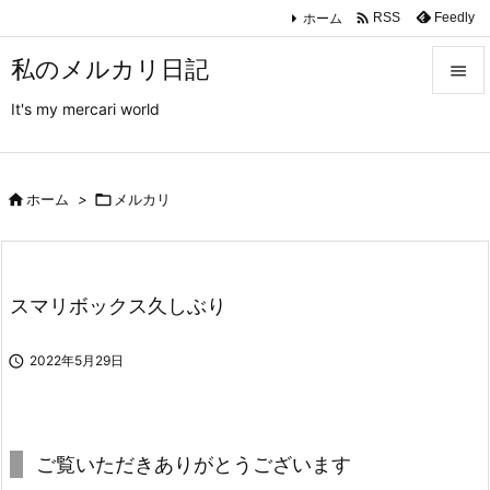

ホーム
Feedly
RSS
私のメルカリ日記

It's my mercari world

メニュ

サイド

ホーム
>

メルカリ

前へ

スマリボックス久しぶり
次へ


2022年5月29日
検索
ご覧いただきありがとうございます