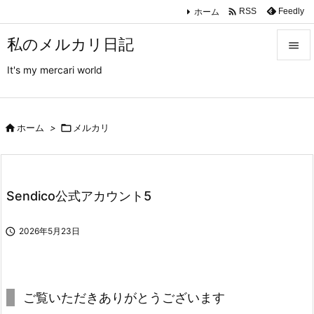

ホーム
Feedly
RSS
私のメルカリ日記

It's my mercari world

メニュ

サイド

ホーム
>

メルカリ

前へ

Sendico公式アカウント5
次へ


2026年5月23日
検索
ご覧いただきありがとうございます