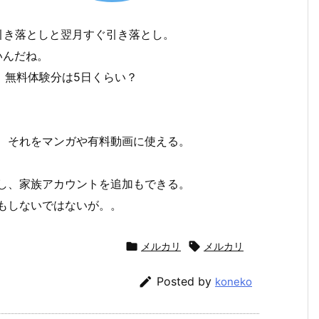
の引き落としと翌月すぐ引き落とし。
いんだね。
、無料体験分は5日くらい？
て、それをマンガや有料動画に使える。
たし、家族アカウントを追加もできる。
気もしないではないが。。

メルカリ

メルカリ

Posted by
koneko