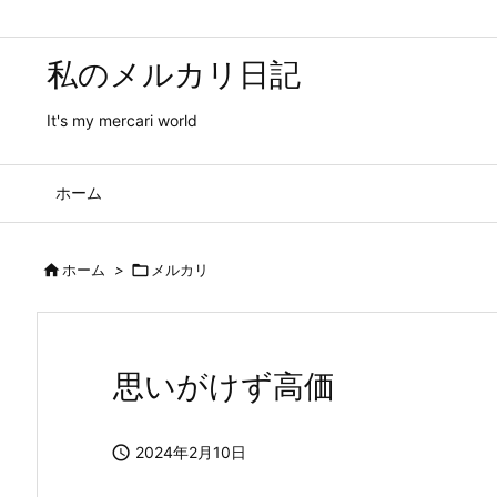
私のメルカリ日記
It's my mercari world
ホーム

ホーム
>

メルカリ
思いがけず高価

2024年2月10日