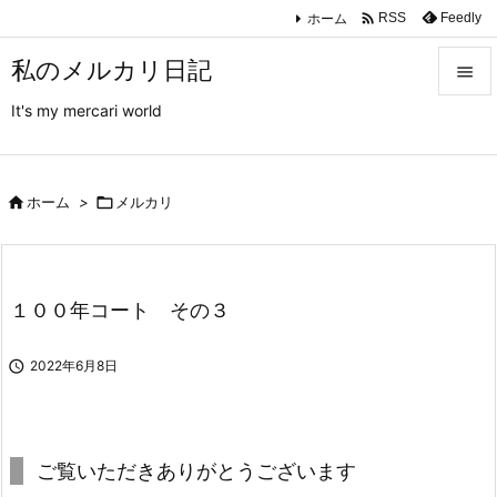

ホーム
Feedly
RSS
私のメルカリ日記

It's my mercari world

メニュ

サイド

ホーム
>

メルカリ

前へ

１００年コート その３
次へ


2022年6月8日
検索
ご覧いただきありがとうございます