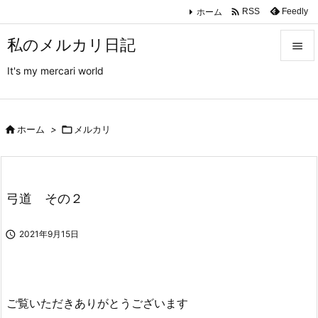

ホーム
Feedly
RSS
私のメルカリ日記

It's my mercari world

メニュ

サイド

ホーム
>

メルカリ

前へ

弓道 その２
次へ


2021年9月15日
検索
ご覧いただきありがとうございます