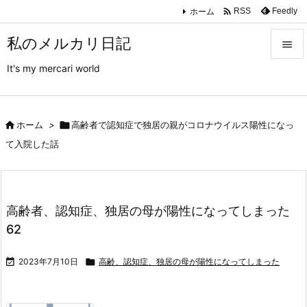

ホーム
Feedly
RSS
私のメルカリ日記

It's my mercari world

メニュ

サイド

ホーム
>

高齢者で認知症で独居の親がコロナウイルス陽性になっ

て入院した話
前へ

次へ
高齢者、認知症、独居の母が陽性になってしまった

62
検索

2023年7月10日

高齢、認知症、独居の母が陽性になってしまった