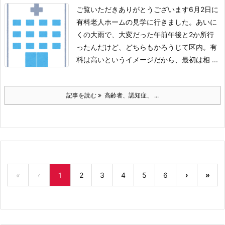
ご覧いただきありがとうございます
6月2日に
有料老人ホームの見学に行きました。
あいに
くの大雨で、大変だった
午前午後と2か所行
ったんだけど、どちらもかろうじて区内。
有
料は高いというイメージだから、最初は相 ...
記事を読む
高齢者、認知症、 ...
«
‹
1
2
3
4
5
6
›
»