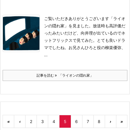
ご覧いただきありがとうございます
「ライオ
ンの隠れ家」を見ました。
放送時も高評価だ
ったみたいだけど、向井理が出ているのでネ
ットフリックスで見てみた。
とても良いドラ
マでしたね。
お兄さんひろと役の柳楽優弥、
...
記事を読む
「ライオンの隠れ家」
«
‹
2
3
4
5
6
7
8
›
»