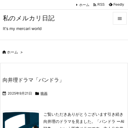

ホーム
Feedly
RSS
私のメルカリ日記

It's my mercari world

メニュ

サイド

ホーム
>

前へ

向井理ドラマ「パンドラ」
次へ


2025年9月21日

映画
検索
ご覧いただきありがとうございます
引き続き
向井理のドラマを見ました。
「パンドラ ーAI