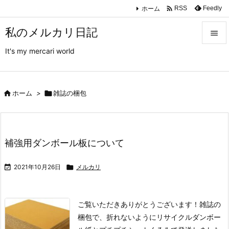

ホーム
Feedly
RSS
私のメルカリ日記

It's my mercari world

メニュ

サイド

ホーム
>

雑誌の梱包

前へ

補強用ダンボール板について
次へ


2021年10月26日

メルカリ
検索
ご覧いただきありがとうございます！
雑誌の
梱包で、折れないようにリサイクルダンボー