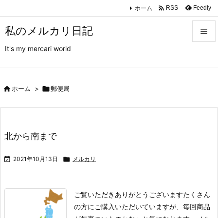

ホーム
Feedly
RSS
私のメルカリ日記

It's my mercari world

メニュ

サイド

ホーム
>

郵便局

前へ

北から南まで
次へ


2021年10月13日

メルカリ
検索
ご覧いただきありがとうございます
たくさん
の方にご購入いただいていますが、毎回商品