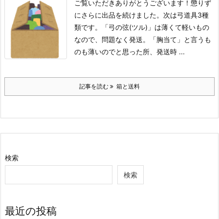
ご覧いただきありがとうございます！
懲りず
にさらに出品を続けました。
次は弓道具3種
類です。「弓の弦(ツル)」は薄くて軽いもの
なので、問題なく発送。
「胸当て」と言うも
のも薄いのでと思った所、発送時 ...
記事を読む
箱と送料
検索
検索
最近の投稿