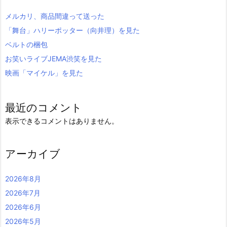
メルカリ、商品間違って送った
「舞台」ハリーポッター（向井理）を見た
ベルトの梱包
お笑いライブJEMA渋笑を見た
映画「マイケル」を見た
最近のコメント
表示できるコメントはありません。
アーカイブ
2026年8月
2026年7月
2026年6月
2026年5月