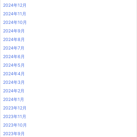
2024年12月
2024年11月
2024年10月
2024年9月
2024年8月
2024年7月
2024年6月
2024年5月
2024年4月
2024年3月
2024年2月
2024年1月
2023年12月
2023年11月
2023年10月
2023年9月