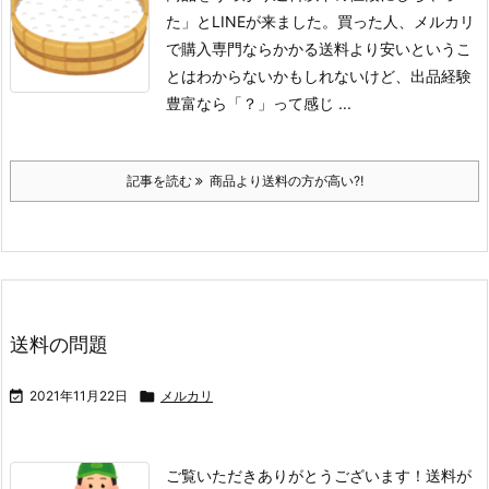
た」とLINEが来ました。
買った人、メルカリ
で購入専門ならかかる送料より安いというこ
とはわからないかもしれないけど、出品経験
豊富なら「？」って感じ ...
記事を読む
商品より送料の方が高い⁈
送料の問題

2021年11月22日

メルカリ
ご覧いただきありがとうございます！
送料が