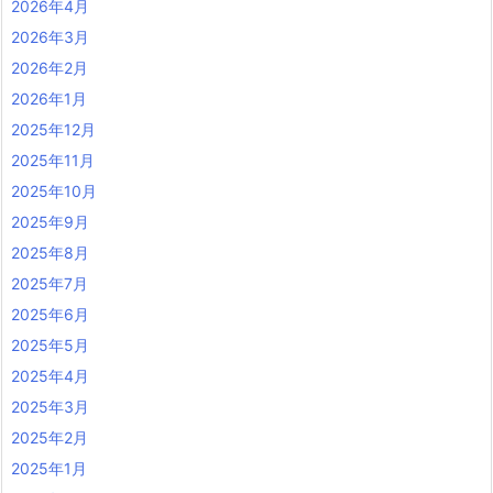
2026年4月
2026年3月
2026年2月
2026年1月
2025年12月
2025年11月
2025年10月
2025年9月
2025年8月
2025年7月
2025年6月
2025年5月
2025年4月
2025年3月
2025年2月
2025年1月