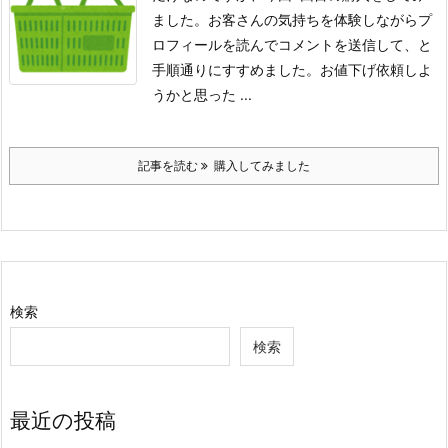
ました。
お客さんの気持ちを体験しながらプ
ロフィールを読んでコメントを送信して、と
手順通りにすすめました。
お値下げ依頼しよ
うかと思った ...
記事を読む
購入してみました
検索
検索
最近の投稿