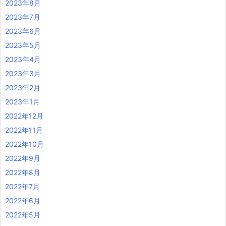
2023年8月
2023年7月
2023年6月
2023年5月
2023年4月
2023年3月
2023年2月
2023年1月
2022年12月
2022年11月
2022年10月
2022年9月
2022年8月
2022年7月
2022年6月
2022年5月