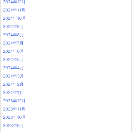
2024年12月
2024年11月
2024年10月
2024年9月
2024年8月
2024年7月
2024年6月
2024年5月
2024年4月
2024年3月
2024年2月
2024年1月
2023年12月
2023年11月
2023年10月
2023年9月