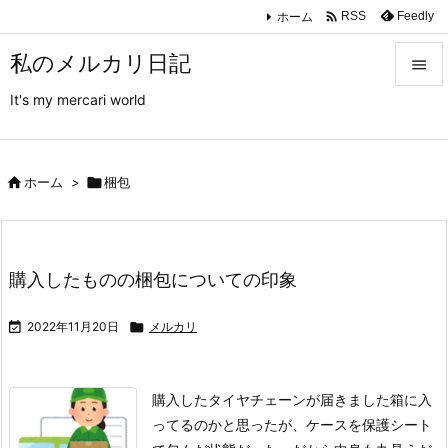

ホーム
Feedly
RSS
私のメルカリ日記

It's my mercari world

メニュ

サイド

ホーム
>

梱包

前へ

購入したものの梱包についての印象
次へ


2022年11月20日

メルカリ
検索
購入したタイヤチェーンが届きました
箱に入
ってるのかと思ったが、ケースを保護シート