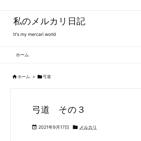
私のメルカリ日記
It's my mercari world
ホーム

ホーム
>

弓道
弓道 その３

2021年9月17日

メルカリ