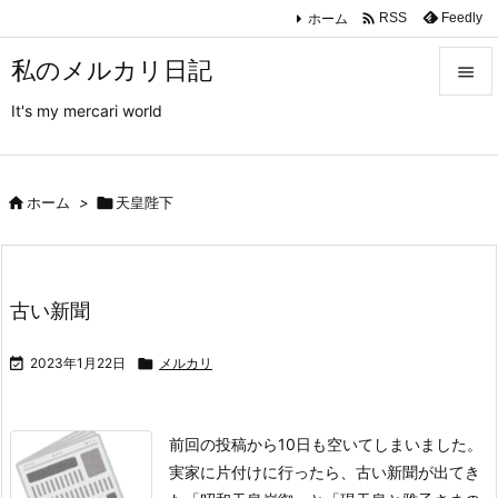

ホーム
Feedly
RSS
私のメルカリ日記

It's my mercari world

メニュ

サイド

ホーム
>

天皇陛下

前へ

古い新聞
次へ


2023年1月22日

メルカリ
検索
前回の投稿から10日も空いてしまいました。
実家に片付けに行ったら、古い新聞が出てき