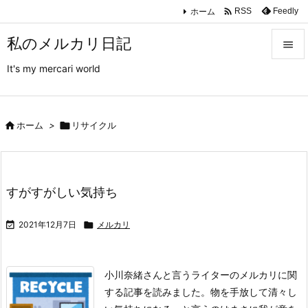

ホーム
Feedly
RSS
私のメルカリ日記

It's my mercari world

メニュ

サイド

ホーム
>

リサイクル

前へ

すがすがしい気持ち
次へ


2021年12月7日

メルカリ
検索
小川奈緒さんと言うライターのメルカリに関
する記事を読みました。
物を手放して清々し