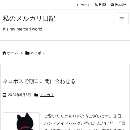

ホーム
Feedly
RSS
私のメルカリ日記

It's my mercari world

メニュ

サイド

ホーム
>

ネコポス

前へ

ネコポスで期日に間に合わせる
次へ


2024年5月5日

メルカリ
検索
ご覧いただきありがとうございます。
先日、
ハンドメイドバッグが売れたんだけど、「母