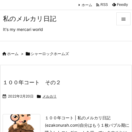

ホーム
Feedly
RSS
私のメルカリ日記

It's my mercari world

メニュ

サイド

ホーム
>

シャーロックホームズ

前へ

１００年コート その２
次へ


2022年2月20日

メルカリ
検索
１００年コート | 私のメルカリ日記
(ezakonurah.com)
自分はもう１枚バブル期に