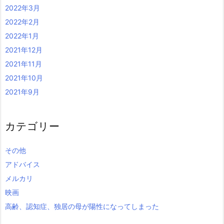
2022年3月
2022年2月
2022年1月
2021年12月
2021年11月
2021年10月
2021年9月
カテゴリー
その他
アドバイス
メルカリ
映画
高齢、認知症、独居の母が陽性になってしまった