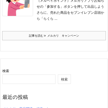
（メルペイポイント）
メルカリアプリお知ら
せの「参加する」ボタンを押して出品しよう
さらに、売れた商品をセブンイレブン店頭か
ら「らくら ...
記事を読む
メルカリ キャンペーン
検索
検索
最近の投稿