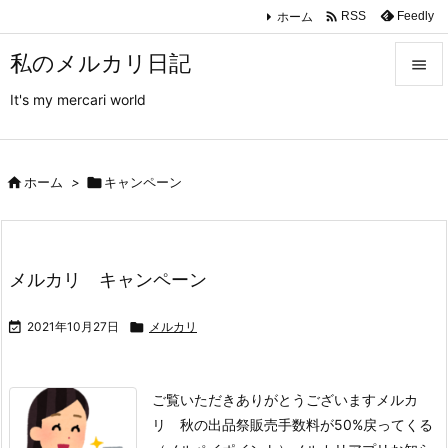

ホーム
Feedly
RSS
私のメルカリ日記

It's my mercari world

メニュ

サイド

ホーム
>

キャンペーン

前へ

メルカリ キャンペーン
次へ


2021年10月27日

メルカリ
検索
ご覧いただきありがとうございますメルカ
リ 秋の出品祭
販売手数料が50%戻ってくる