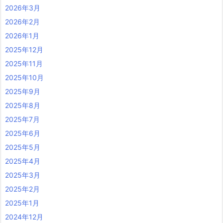
2026年3月
2026年2月
2026年1月
2025年12月
2025年11月
2025年10月
2025年9月
2025年8月
2025年7月
2025年6月
2025年5月
2025年4月
2025年3月
2025年2月
2025年1月
2024年12月