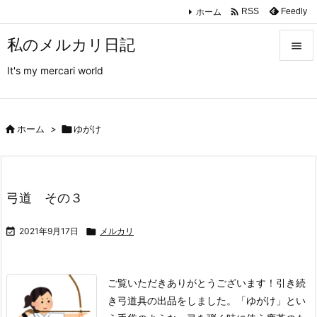

ホーム
Feedly
RSS
私のメルカリ日記

It's my mercari world

メニュ

サイド

ホーム
>

ゆがけ

前へ

弓道 その３
次へ


2021年9月17日

メルカリ
検索
ご覧いただきありがとうございます！
引き続
き弓道具の出品をしました。「ゆがけ」とい